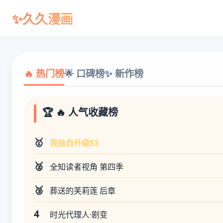
✨久久漫画
🔥 热门榜
🌟 口碑榜
✨ 新作榜
🏆 🔥 人气收藏榜
🥇
我独自升级S3
🥈
全知读者视角 第四季
🥉
葬送的芙莉莲 后章
4
时光代理人·剧变