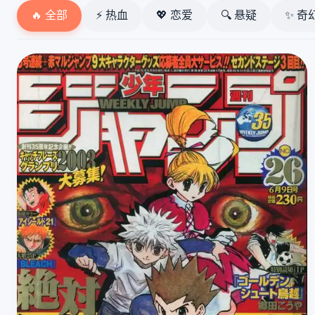
🔥 全部
⚡ 热血
💖 恋爱
🔍 悬疑
✨ 奇