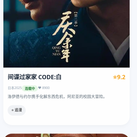
间谍过家家 CODE:白
⭐9.2
2025
❤️ 8900
日本
连载中
洛伊德与约尔携手化解东西危机，阿尼亚的校园大冒险。
⭐ 追漫