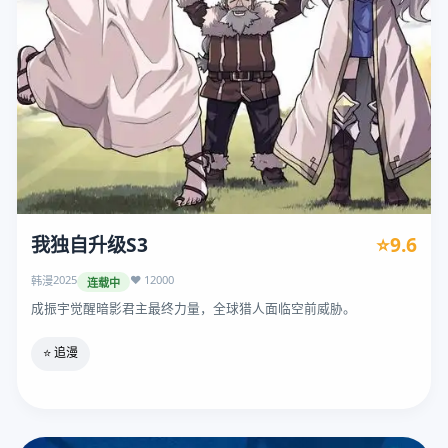
我独自升级S3
⭐9.6
2025
❤️ 12000
韩漫
连载中
成振宇觉醒暗影君主最终力量，全球猎人面临空前威胁。
⭐ 追漫