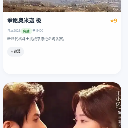
拳愿奥米迦 极
⭐9
2025
❤️ 5400
日本
完结
新世代格斗士挑战拳愿绝命淘汰赛。
⭐ 追漫