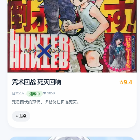
咒术回战 死灭回响
⭐9.4
2025
❤️ 9850
日本
连载中
咒灵四伏的现代，虎杖悠仁再临死灭。
⭐ 追漫