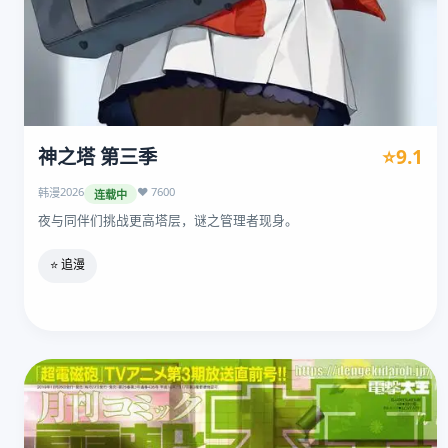
神之塔 第三季
⭐9.1
2026
❤️ 7600
韩漫
连载中
夜与同伴们挑战更高塔层，谜之管理者现身。
⭐ 追漫