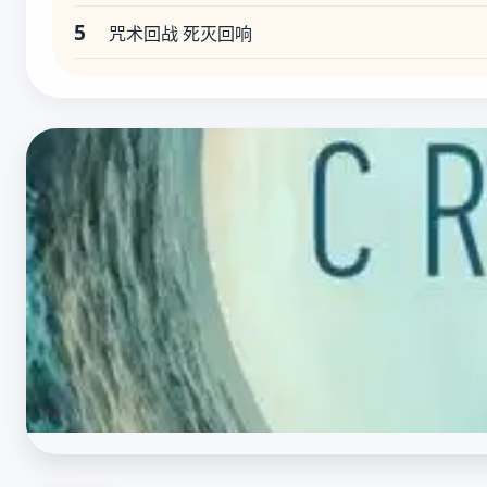
5
咒术回战 死灭回响