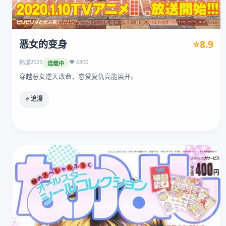
恶女的变身
⭐8.9
2025
❤️ 6800
韩漫
连载中
穿越恶女逆天改命，恋爱复仇高能展开。
⭐ 追漫