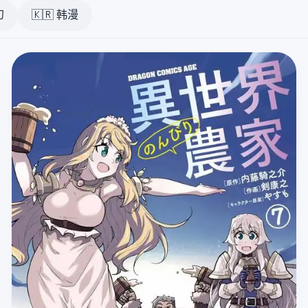
幻
🇰🇷 韩漫