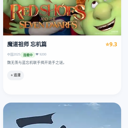
魔道祖师 忘机篇
⭐9.3
2025
❤️ 9200
中国
连载中
魏无羡与蓝忘机联手揭开诡手之谜。
⭐ 追漫