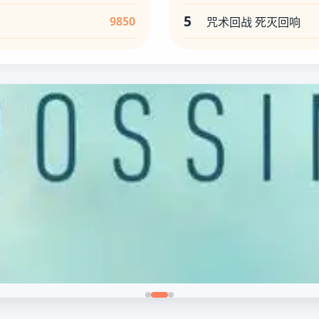
5
9850
咒术回战 死灭回响