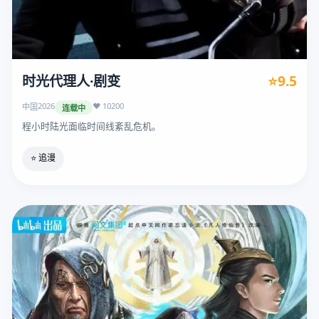
时光代理人·剧变
⭐9.5
2026
❤️ 10200
中国
连载中
程小时陆光面临时间线紊乱危机。
⭐ 追漫