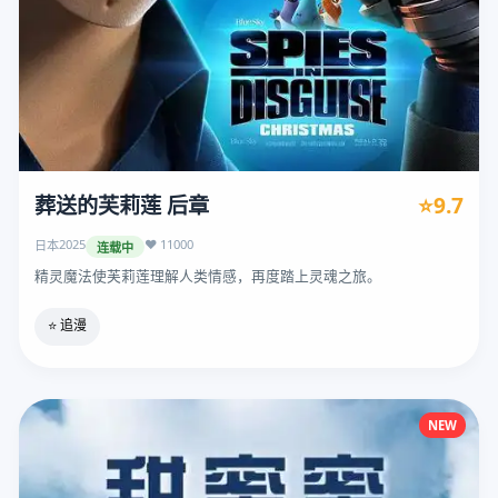
葬送的芙莉莲 后章
⭐9.7
2025
❤️ 11000
日本
连载中
精灵魔法使芙莉莲理解人类情感，再度踏上灵魂之旅。
⭐ 追漫
NEW